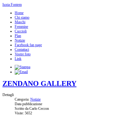
Iuxta
Fontem
Home
Chi siamo
Maschi
Femmine
Cuccioli
Plan
Notizie
Facebook fan page
Contattaci
Vostre foto
Link
ZENDANO
GALLERY
Dettagli
Categoria:
Notizie
Data pubblicazione
Scritto da Carlo Ceccon
Visite: 5652